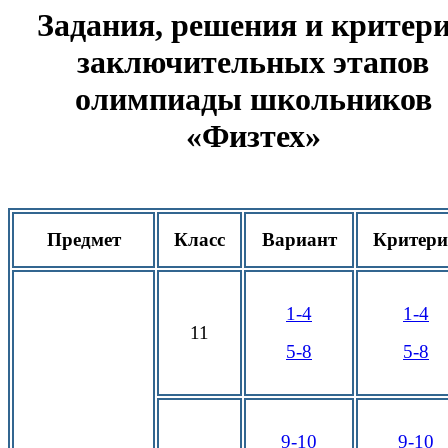
Задания, решения и критер
заключительных этапов
олимпиады школьников
«Физтех»
Предмет
Класс
Вариант
Критер
1-4
1-4
11
5-8
5-8
9-10
9-10