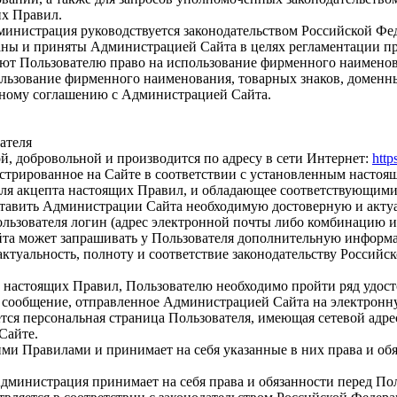
их Правил.
дминистрация руководствуется законодательством Российской 
аны и приняты Администрацией Сайта в целях регламентации пр
яют Пользователю право на использование фирменного наименов
ользование фирменного наименования, товарных знаков, домен
нному соглашению с Администрацией Сайта.
вателя
ой, добровольной и производится по адресу в сети Интернет:
http
гистрированное на Сайте в соответствии с установленным насто
для акцепта настоящих Правил, и обладающее соответствующими
доставить Администрации Сайта необходимую достоверную и ак
ьзователя логин (адрес электронной почты либо комбинацию из 
айта может запрашивать у Пользователя дополнительную информ
, актуальность, полноту и соответствие законодательству Росси
3. настоящих Правил, Пользователю необходимо пройти ряд удос
 сообщение, отправленное Администрацией Сайта на электронну
тся персональная страница Пользователя, имеющая сетевой адре
Сайте.
ими Правилами и принимает на себя указанные в них права и об
Администрация принимает на себя права и обязанности перед По