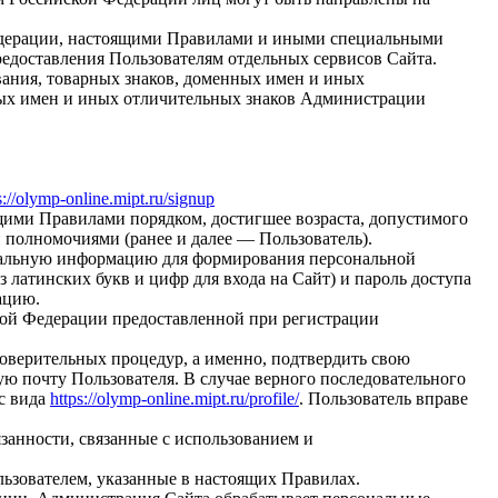
Федерации, настоящими Правилами и иными специальными
едоставления Пользователям отдельных сервисов Сайта.
ания, товарных знаков, доменных имен и иных
ных имен и иных отличительных знаков Администрации
s://olymp-online.mipt.ru/signup
ящими Правилами порядком, достигшее возраста, допустимого
 полномочиями (ранее и далее — Пользователь).
туальную информацию для формирования персональной
латинских букв и цифр для входа на Сайт) и пароль доступа
ацию.
йской Федерации предоставленной при регистрации
товерительных процедур, а именно, подтвердить свою
ю почту Пользователя. В случае верного последовательного
с вида
https://olymp-online.mipt.ru/profile/
. Пользователь вправе
язанности, связанные с использованием и
льзователем, указанные в настоящих Правилах.