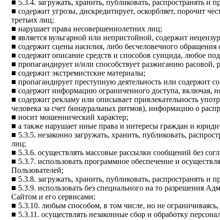
■ 5.3.4. загружать, хранить, публиковать, распространять и
■ содержит угрозы, дискредитирует, оскорбляет, порочит ч
третьих лиц;
■ нарушает права несовершеннолетних лиц;
■ является вульгарной или непристойной, содержит нецензу
■ содержит сцены насилия, либо бесчеловечного обращения
■ содержит описание средств и способов суицида, любое под
■ пропагандирует и/или способствует разжиганию расовой, 
■ содержит экстремистские материалы;
■ пропагандирует преступную деятельность или содержит с
■ содержит информацию ограниченного доступа, включая, но
■ содержит рекламу или описывает привлекательность употр
человека за счет бинауральных ритмов), информацию о расп
■ носит мошеннический характер;
■ а также нарушает иные права и интересы граждан и юриди
■ 5.3.5. незаконно загружать, хранить, публиковать, распро
лиц;
■ 5.3.6. осуществлять массовые рассылки сообщений без сог
■ 5.3.7. использовать программное обеспечение и осуществ
Пользователей;
■ 5.3.8. загружать, хранить, публиковать, распространять и
■ 5.3.9. использовать без специального на то разрешения 
Сайтом и его сервисами;
■ 5.3.10. любым способом, в том числе, но не ограничиваясь
■ 5.3.11. осуществлять незаконные сбор и обработку персон