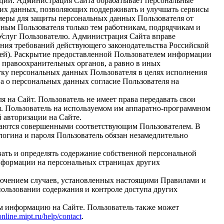
рации. Администрация Сайта обрабатывает персональные
таких данных, позволяющих поддерживать и улучшать сервисы
 меры для защиты персональных данных Пользователя от
ным Пользователя только тем работникам, подрядчикам и
Услуг Пользователю. Администрация Сайта вправе
ения требований действующего законодательства Российской
лей). Раскрытие предоставленной Пользователем информации
 правоохранительных органов, а равно в иных
тку персональных данных Пользователя в целях исполнения
а о персональных данных согласие Пользователя на
 на Сайт. Пользователь не имеет права передавать свои
ия. Пользователь на используемом им аппаратно-программном
 авторизации на Сайте.
читаются совершенными соответствующим Пользователем. В
логина и пароля Пользователь обязан незамедлительно
овать и определять содержание собственной персональной
информации на персональных страницах других
сключением случаев, установленных настоящими Правилами и
ользовании содержания и контроле доступа других
ем информацию на Сайте. Пользователь также может
online.mipt.ru/help/contact
.