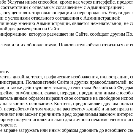
-либо Услугам иным способом, кроме как через интерфейс, пред
 соответствии с отдельным соглашением с Администрацией;
ть, осуществлять торговые операции и перепродавать Услуги для 
ии с условиями отдельного соглашения с Администрацией;
 личному мнению Администрации, является нежелательной, не со
ной для размещения на Сайте.
 информацию, которую размещает на Сайте, сообщает другим Пол
илами или их обновлениями, Пользователь обязан отказаться от 
айте.
лементы дизайна, текст, графические изображения, иллюстрации, 
истрации, Пользователей Сайта и других правообладателей, вс
ми, а также действующим законодательством Российской Федера
 фрейме, опубликован, скачан, передан, продан или иным способ
адатель явным образом выразил свое согласие на свободное исп
у на законных основаниях Контент, предоставляет другим польз
), переработку (в том числе на распечатку копий) и иные права
ричиняет или может причинить вред охраняемым законом интерес
оторому получен исключительно для личного некоммерческого ис
торстве.
не вправе загружать или иным образом доводить до всеобщего св