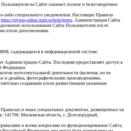
 Пользователя на Сайте означает полное и безоговорочное
го-либо специального уведомления. Настоящие Правила
:
https://olymp-online.mipt.ru/help/terms
. Администрация Сайта
одолжение использования Сайта Пользователем после
ями и/или дополнениями.
ля ЭВМ, содержащихся в информационной системе,
т Администрации Сайта. Последняя предоставляет доступ к
й Федерации.
татов интеллектуальной деятельности (включая, но не
и и дизайна, фотографическими произведениями,
стоятельно создавшим и/или разместившим указанные
их Правилах и иных специальных документах, размещенных на
: 141700, Московская область, г. Долгопрудный,
 Правилами и всеми вопросами по функционированию Сайта,
ом Российской Федерации лиц могут быть направлены на