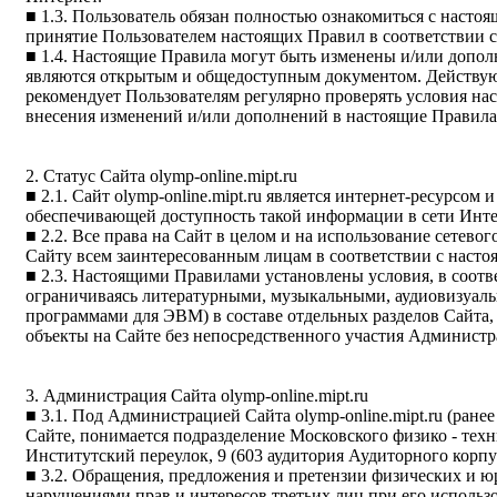
■ 1.3. Пользователь обязан полностью ознакомиться с насто
принятие Пользователем настоящих Правил в соответствии с
■ 1.4. Настоящие Правила могут быть изменены и/или допо
являются открытым и общедоступным документом. Действующ
рекомендует Пользователям регулярно проверять условия на
внесения изменений и/или дополнений в настоящие Правила 
2. Статус Сайта olymp-online.mipt.ru
■ 2.1. Сайт olymp-online.mipt.ru является интернет-ресурс
обеспечивающей доступность такой информации в сети Инте
■ 2.2. Все права на Сайт в целом и на использование сетево
Сайту всем заинтересованным лицам в соответствии с наст
■ 2.3. Настоящими Правилами установлены условия, в соотве
ограничиваясь литературными, музыкальными, аудиовизуал
программами для ЭВМ) в составе отдельных разделов Сайта
объекты на Сайте без непосредственного участия Администр
3. Администрация Сайта olymp-online.mipt.ru
■ 3.1. Под Администрацией Сайта olymp-online.mipt.ru (ра
Сайте, понимается подразделение Московского физико - техн
Институтский переулок, 9 (603 аудитория Аудиторного корпу
■ 3.2. Обращения, предложения и претензии физических и 
нарушениями прав и интересов третьих лиц при его использ