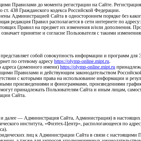
ящими Правилами до момента регистрации на Сайте. Регистрация
о ст. 438 Гражданского кодекса Российской Федерации.
лнены Администрацией Сайта в одностороннем порядке без како
ая редакция Правил располагается в сети интернете по адресу
стоящих Правил на предмет их изменения и/или дополнения. Пр
означает принятие и согласие Пользователя с такими изменени
ом и представляет собой совокупность информации и программ д
рнет по сетевому адресу
https://olymp-online.mipt.ru
.
го адреса (доменного имени)
https://olymp-online.mipt.ru
принадлежа
оящими Правилами и действующим законодательством Российско
тствии с которыми права на использование информации и резуль
ьными произведениями и фонограммами, произведениями график
, могут принадлежать Пользователям Сайта и иным лицам, само
ации Сайта.
нее и далее — Администрация Сайта, Администрация) в настоящ
ического института, «Физтех-Центр», распологающееся по адресу
са).
юридических лиц к Администрации Сайта в связи с настоящими
овании, а также для запросов уполномоченных законодательств