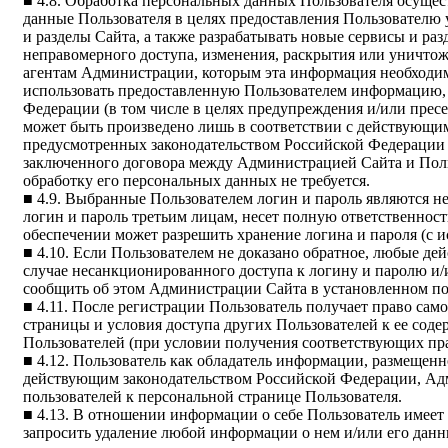
■ 4.8. Обработка персональных данных Пользователя осущес
данные Пользователя в целях предоставления Пользователю у
и разделы Сайта, а также разрабатывать новые сервисы и р
неправомерного доступа, изменения, раскрытия или уничтож
агентам Администрации, которым эта информация необходим
использовать предоставленную Пользователем информацию, 
Федерации (в том числе в целях предупреждения и/или пре
может быть произведено лишь в соответствии с действующим
предусмотренных законодательством Российской Федерации 
заключенного договора между Администрацией Сайта и Польз
обработку его персональных данных не требуется.
■ 4.9. Выбранные Пользователем логин и пароль являются не
логин и пароль третьим лицам, несет полную ответственност
обеспечении может разрешить хранение логина и пароля (с и
■ 4.10. Если Пользователем не доказано обратное, любые д
случае несанкционированного доступа к логину и паролю и/
сообщить об этом Администрации Сайта в установленном по
■ 4.11. После регистрации Пользователь получает право сам
страницы и условия доступа других Пользователей к ее сод
Пользователей (при условии получения соответствующих прав
■ 4.12. Пользователь как обладатель информации, размещен
действующим законодательством Российской Федерации, Адм
пользователей к персональной странице Пользователя.
■ 4.13. В отношении информации о себе Пользователь имеет
запросить удаление любой информации о нем и/или его данн