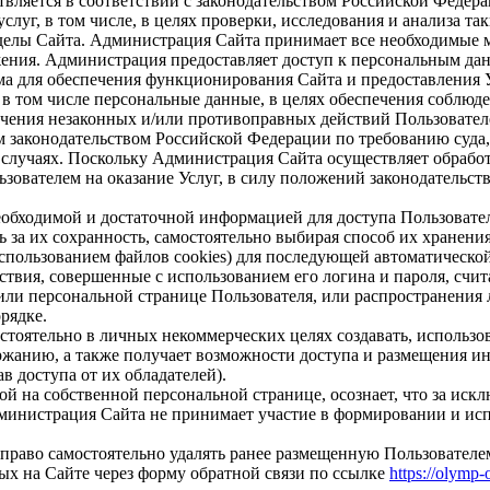
твляется в соответствии с законодательством Российской Феде
слуг, в том числе, в целях проверки, исследования и анализа 
азделы Сайта. Администрация Сайта принимает все необходимые
ения. Администрация предоставляет доступ к персональным дан
а для обеспечения функционирования Сайта и предоставления 
в том числе персональные данные, в целях обеспечения соблюд
сечения незаконных и/или противоправных действий Пользовате
 законодательством Российской Федерации по требованию суда,
случаях. Поскольку Администрация Сайта осуществляет обрабо
ователем на оказание Услуг, в силу положений законодательств
обходимой и достаточной информацией для доступа Пользователя
ь за их сохранность, самостоятельно выбирая способ их хранен
спользованием файлов cookies) для последующей автоматической
ействия, совершенные с использованием его логина и пароля, с
или персональной странице Пользователя, или распространения 
рядке.
остоятельно в личных некоммерческих целях создавать, использ
ержанию, а также получает возможности доступа и размещения 
 доступа от их обладателей).
ной на собственной персональной странице, осознает, что за и
инистрация Сайта не принимает участие в формировании и исп
 право самостоятельно удалять ранее размещенную Пользовател
ых на Сайте через форму обратной связи по ссылке
https://olymp-