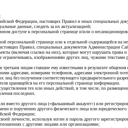
:
ссийской Федерации, настоящих Правил и иных специальных до
уальные данные, следить за их актуализацией;
ом доступе к персональной странице и/или о несанкционирова
ной персональной странице или к отдельной содержащейся на не
настоящих Правил, специальных документов Администрации Сай
екты (включая ссылки на них), которые могут нарушать права и
е ограничиваясь, изображениями других лиц, чужими текстами 
 и третьим лицам ставшие ему известными в результате общения
шними адресами, номерами телефонов, адресами электронной по
их лиц без получения соответствующего предварительного разр
теля хранящейся на его персональной странице информации.
осуществления тех или иных действий, в том числе, по размеще
вления последних.
и или вместо другого лица («фальшивый аккаунт») или регистрир
 имени и поручению другого физического лица или юридическог
ийской Федерации;
своей личности, используя логин и пароль другого зарегистриро
х отношениях с другими лицами или организациями;