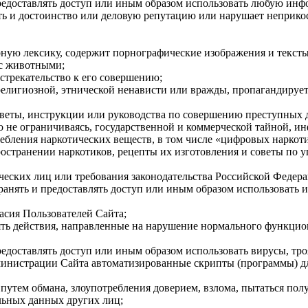
 предоставлять доступ или иным образом использовать любую инф
есть и достоинство или деловую репутацию или нарушает неприк
рную лексику, содержит порнографические изображения и тексты
 с животными;
стрекательство к его совершению;
религиозной, этнической ненависти или вражды, пропагандируе
оветы, инструкции или руководства по совершению преступных 
 не ограничиваясь, государственной и коммерческой тайной, ин
ебления наркотических веществ, в том числе «цифровых наркот
ространении наркотиков, рецепты их изготовления и советы по 
ческих лиц или требования законодательства Российской Федера
странять и предоставлять доступ или иным образом использовать
ласия Пользователей Сайта;
лять действия, направленные на нарушение нормального функци
 предоставлять доступ или иным образом использовать вирусы, т
Администрации Сайта автоматизированные скрипты (программы) д
, путем обмана, злоупотребления доверием, взлома, пытаться пол
альных данных других лиц;