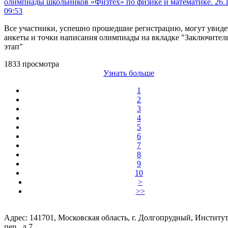
олимпиады школьников «Физтех» по физике и математике.
26.
09:53
Все участники, успешно прошедшие регистрацию, могут увиде
анкеты и точки написания олимпиады на вкладке "Заключите
этап"
1833 просмотра
Узнать больше
1
2
3
4
5
6
7
8
9
10
>
>>
Адрес: 141701, Московская область, г. Долгопрудный, Институ
пер., д 7,