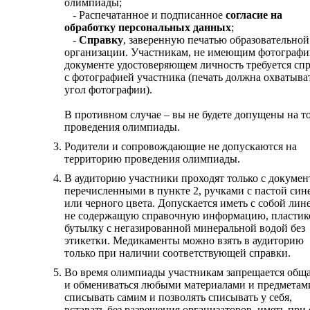
олимпиады;
- Распечатанное и подписанное
согласие на
обработку персональных данных
;
-
Справку
, заверенную печатью образовательной
организации. Участникам, не имеющим фотографи
документе удостоверяющем личность требуется спр
с фотографией участника (печать должна охватыва
угол фотографии).
В противном случае – вы не будете допущены на т
проведения олимпиады.
Родители и сопровождающие не допускаются на
территорию проведения олимпиады.
В аудиторию участники проходят только с докумен
перечисленными в пункте 2, ручками с пастой син
или черного цвета. Допускается иметь с собой лин
не содержащую справочную информацию, пласти
бутылку с негазированной минеральной водой без
этикетки. Медикаменты можно взять в аудиторию
только при наличии соответствующей справки.
Во время олимпиады участникам запрещается обща
и обмениваться любыми материалами и предметам
списывать самим и позволять списывать у себя,
вставать без разрешения организаторов, иметь при 