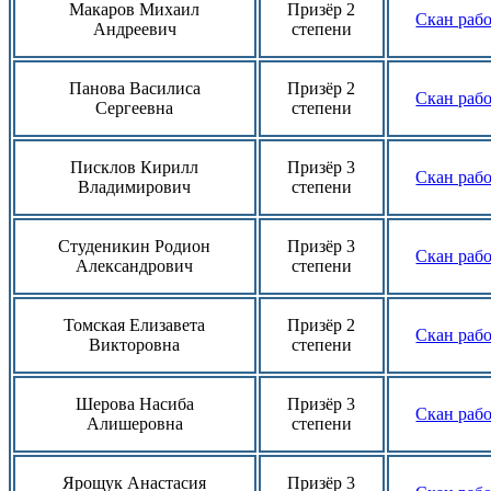
Макаров Михаил
Призёр 2
Скан раб
Андреевич
степени
Панова Василиса
Призёр 2
Скан раб
Сергеевна
степени
Писклов Кирилл
Призёр 3
Скан раб
Владимирович
степени
Студеникин Родион
Призёр 3
Скан раб
Александрович
степени
Томская Елизавета
Призёр 2
Скан раб
Викторовна
степени
Шерова Насиба
Призёр 3
Скан раб
Алишеровна
степени
Ярощук Анастасия
Призёр 3