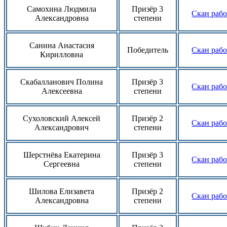
Самохина Людмила
Призёр 3
Скан раб
Александровна
степени
Санина Анастасия
Победитель
Скан раб
Кирилловна
Скабалланович Полина
Призёр 3
Скан раб
Алексеевна
степени
Сухоловский Алексей
Призёр 2
Скан раб
Александрович
степени
Шерстнёва Екатерина
Призёр 3
Скан раб
Сергеевна
степени
Шилова Елизавета
Призёр 2
Скан раб
Александровна
степени