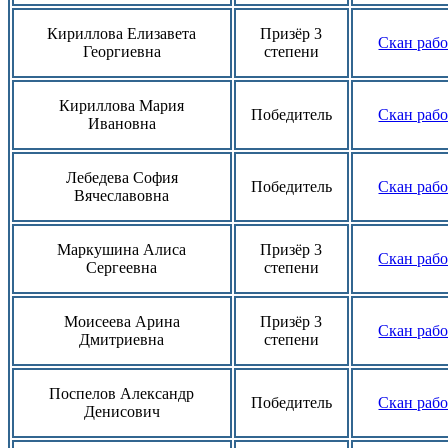
Кириллова Елизавета
Призёр 3
Скан раб
Георгиевна
степени
Кириллова Мария
Победитель
Скан раб
Ивановна
Лебедева София
Победитель
Скан раб
Вячеславовна
Маркушина Алиса
Призёр 3
Скан раб
Сергеевна
степени
Моисеева Арина
Призёр 3
Скан раб
Дмитриевна
степени
Поспелов Александр
Победитель
Скан раб
Денисович