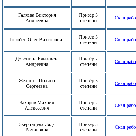
Галяева Виктория
Призёр 3
Скан раб
Андреевна
степени
Призёр 3
Горобец Олег Викторович
Скан раб
степени
Доронина Елизавета
Призёр 2
Скан раб
Андреевна
степени
Желнина Полина
Призёр 3
Скан раб
Сергеевна
степени
Захаров Михаил
Призёр 2
Скан раб
Алексеевич
степени
Зверинцева Лада
Призёр 3
Скан раб
Романовна
степени