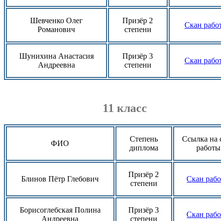
Шевченко Олег
Призёр 2
Скан рабо
Романович
степени
Шунихина Анастасия
Призёр 3
Скан рабо
Андреевна
степени
11 класс
Степень
Ссылка на 
ФИО
диплома
работы
Призёр 2
Блинов Пётр Глебович
Скан раб
степени
Борисоглебская Полина
Призёр 3
Скан раб
Андреевна
степени