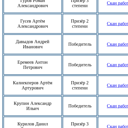
Гуров Роман
Призёр 3
Скан рабо
Александрович
степени
Гусев Артём
Призёр 2
Скан рабо
Александрович
степени
Давыдов Андрей
Победитель
Скан рабо
Иванович
Еремеев Антон
Победитель
Скан рабо
Петрович
Калиекперов Артём
Призёр 2
Скан рабо
Артурович
степени
Крупин Александр
Победитель
Скан рабо
Ильич
Курилов Данил
Призёр 3
Скан рабо