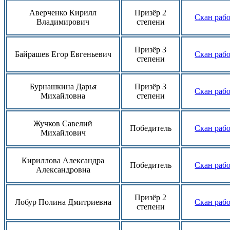
Аверченко Кирилл
Призёр 2
Скан раб
Владимирович
степени
Призёр 3
Байрашев Егор Евгеньевич
Скан раб
степени
Бурнашкина Дарья
Призёр 3
Скан раб
Михайловна
степени
Жучков Савелий
Победитель
Скан раб
Михайлович
Кириллова Александра
Победитель
Скан раб
Александровна
Призёр 2
Лобур Полина Дмитриевна
Скан раб
степени