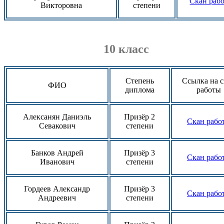
Скан раб
Викторовна
степени
10 класс
Степень
Ссылка на 
ФИО
диплома
работы
Алексанян Даниэль
Призёр 2
Скан рабо
Севакович
степени
Банков Андрей
Призёр 3
Скан рабо
Иванович
степени
Гордеев Александр
Призёр 3
Скан рабо
Андреевич
степени