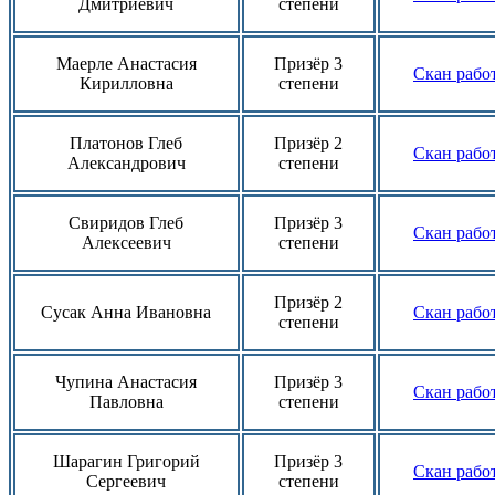
Дмитриевич
степени
Маерле Анастасия
Призёр 3
Скан рабо
Кирилловна
степени
Платонов Глеб
Призёр 2
Скан рабо
Александрович
степени
Свиридов Глеб
Призёр 3
Скан рабо
Алексеевич
степени
Призёр 2
Сусак Анна Ивановна
Скан рабо
степени
Чупина Анастасия
Призёр 3
Скан рабо
Павловна
степени
Шарагин Григорий
Призёр 3
Скан рабо
Сергеевич
степени