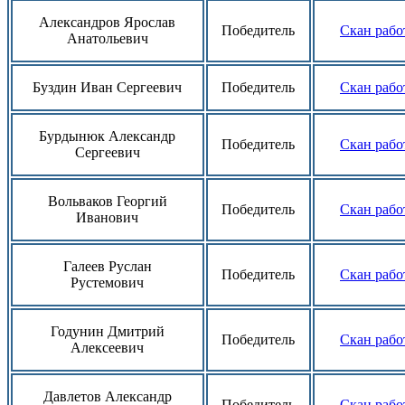
Александров Ярослав
Победитель
Скан рабо
Анатольевич
Буздин Иван Сергеевич
Победитель
Скан рабо
Бурдынюк Александр
Победитель
Скан рабо
Сергеевич
Вольваков Георгий
Победитель
Скан рабо
Иванович
Галеев Руслан
Победитель
Скан рабо
Рустемович
Годунин Дмитрий
Победитель
Скан рабо
Алексеевич
Давлетов Александр
Победитель
Скан рабо